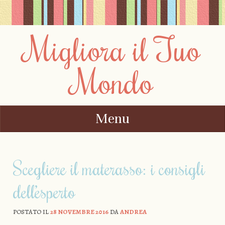
Migliora il Tuo
Mondo
Menu
Vai al contenuto
Scegliere il materasso: i consigli
dell’esperto
POSTATO IL
28 NOVEMBRE 2016
DA
ANDREA