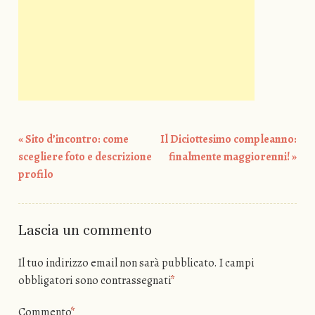
«
Sito d’incontro: come
Il Diciottesimo compleanno:
Post navigation
scegliere foto e descrizione
finalmente maggiorenni!
»
profilo
Lascia un commento
Il tuo indirizzo email non sarà pubblicato.
I campi
obbligatori sono contrassegnati
*
Commento
*