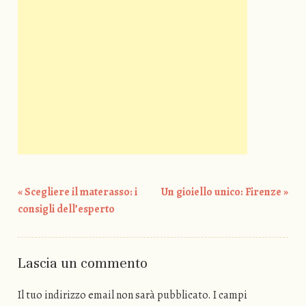
«
Scegliere il materasso: i
Un gioiello unico: Firenze
»
Post navigation
consigli dell’esperto
Lascia un commento
Il tuo indirizzo email non sarà pubblicato.
I campi