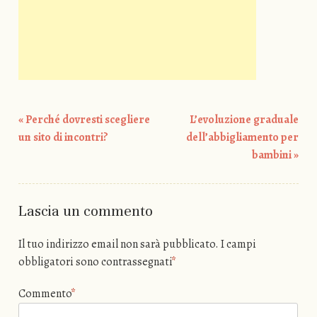
«
Perché dovresti scegliere
L’evoluzione graduale
Post navigation
un sito di incontri?
dell’abbigliamento per
bambini
»
Lascia un commento
Il tuo indirizzo email non sarà pubblicato.
I campi
obbligatori sono contrassegnati
*
Commento
*