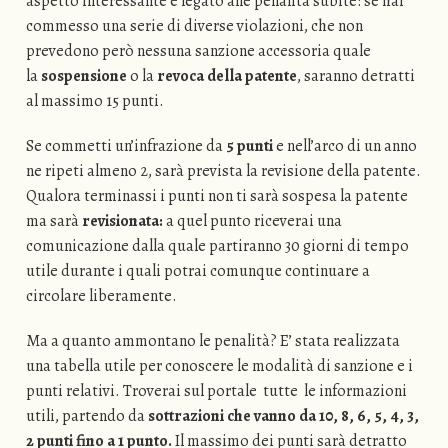
aspetto interessante è legato alle penalità subite: se hai
commesso una serie di diverse violazioni, che non
prevedono però nessuna sanzione accessoria quale
la
sospensione
o la
revoca della patente
, saranno detratti
al massimo 15 punti.
Se commetti un’infrazione da
5 punti
e nell’arco di un anno
ne ripeti almeno 2, sarà prevista la revisione della patente.
Qualora terminassi i punti non ti sarà sospesa la patente
ma sarà
revisionata:
a quel punto riceverai una
comunicazione dalla quale partiranno 30 giorni di tempo
utile durante i quali potrai comunque continuare a
circolare liberamente.
Ma a quanto ammontano le penalità? E’ stata realizzata
una tabella utile per conoscere le modalità di sanzione e i
punti relativi. Troverai sul portale tutte le informazioni
utili, partendo da
sottrazioni che vanno da 10, 8, 6, 5, 4, 3,
2 punti fino a 1 punto.
Il massimo dei punti sarà detratto